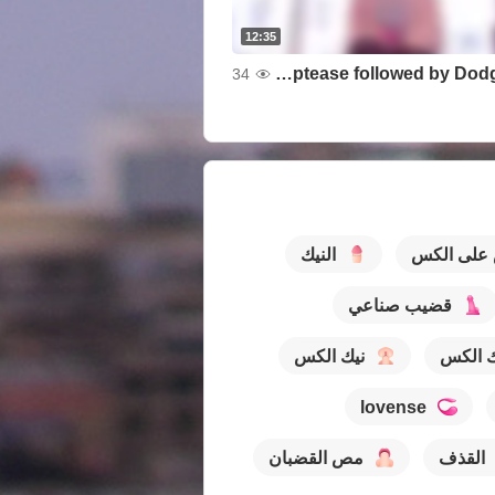
12:35
Striptease followed by Dodggy play
34
 على الكس
النيك
قضيب صناعي
ك الكس
نيك الكس
lovense
القذف
مص القضبان