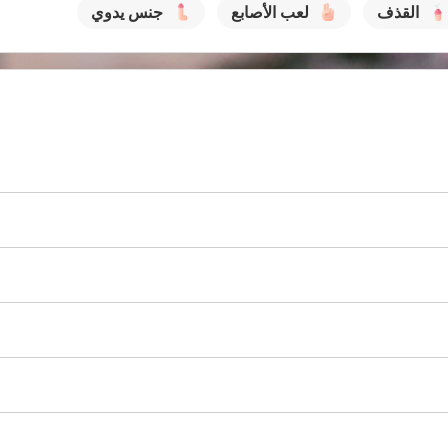
القذف
لعب الأصابع
جنس يدوي