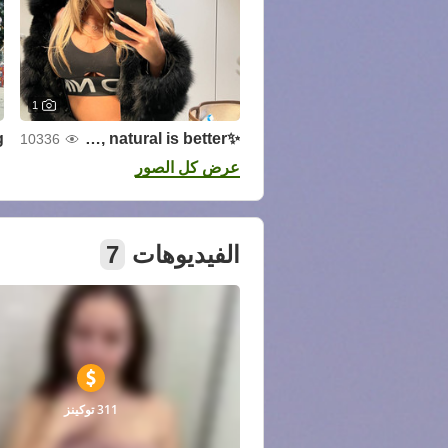
1
✨No make up for today, natural is better ✨
10336
عرض كل الصور
الفيديوهات
7
311 توكينز