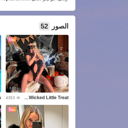
الصور
52
مجاناً
3
s
Wicked Little Treat🎃👻
4353
مجاناً