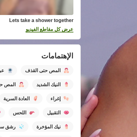
Lets take a shower together
عرض كل مقاطع الفيديو
الإهتمامات
المص حتى القذف
عر
النيك الشديد
المص حت
إغراء
العادة السرية
التقبيل
اللحس
نيك المؤخرة
رشق سو