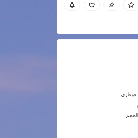
 قوقازي
الحجم