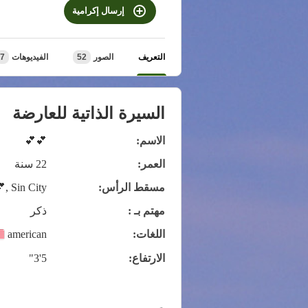
إرسال إكرامية
التعريف
الصور
52
الفيديوهات
7
السيرة الذاتية للعارضة
الاسم:
💕💕
العمر:
22 سنة
مسقط الرأس:
 Sin City 😈
مهتم بـ :
ذكر
اللغات:
american
الارتفاع:
5'3"