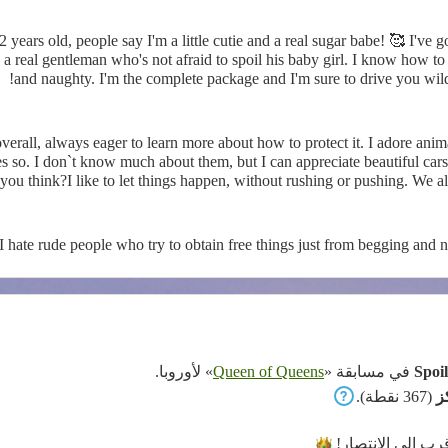
ars old, people say I'm a little cutie and a real sugar babe! 🥰 I've got
ke a real gentleman who's not afraid to spoil his baby girl. I know how t
and naughty. I'm the complete package and I'm sure to drive you wild 
s so. I don`t know much about them, but I can appreciate beautiful ca
ou think?I like to let things happen, without rushing or pushing. We al
nts together, don`t you think?/ I hate one minute guys, I am the type 
I hate rude people who try to obtain free things just from begging and 
Spo
في مسابقة «
Queen of Queens
» لأوروبا.
(367 نقطة).
رب إلى
الانتصار!