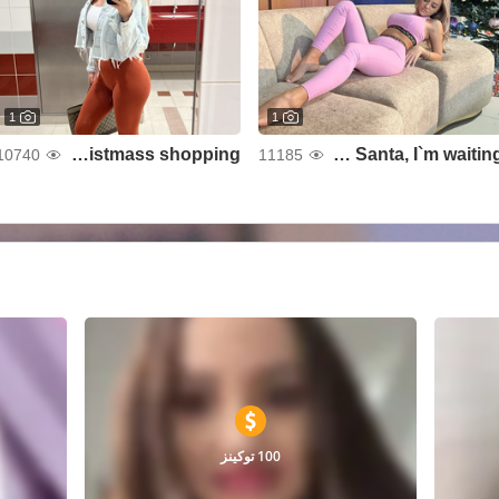
1
1
Christmass shopping 🎅🎅
Dear Santa, I`m waiting 😜🎅
10740
11185
100 توكينز