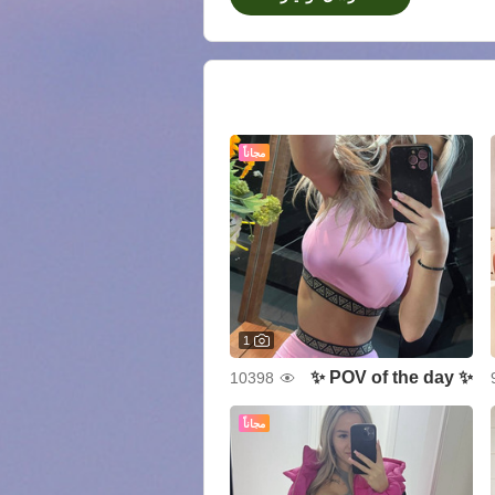
مجاناً
1
✨ POV of the day ✨
10398
مجاناً