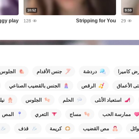
10:52
9:59
Stripping for You
128
29
ض كاميرا
دردشة
جنس الأقدام
الجلوس
ى الأعماق
الرقص
الجنس بالقضيب الصناعي
استعباد الأنثى
الحلم
الجلوس
ني
ممارسة الحب
مساج
التعري
المص
ائل
مص القضيب
كريمة
قذف