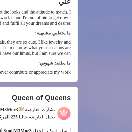
عني
 the looks and the attitude to match. I
o work it and I'm not afraid to get down
and fulfil all your dreams and desires!
ما يجعلني مشتهية:
rs. Let me know what your passions are
l have our limits, but I am sure we can
of woman who loves to take her time in
ما يطفئ شهوتي:
reaching the absolute sublime pleasure.
never contribute or appreciate my work
Queen of Queens
تشارك العارضة
ilM3Mor3
تحتل العارضة حاليا
225 المركز
أرسل التوكينز لجعل
SpoilM3Mor3
أق