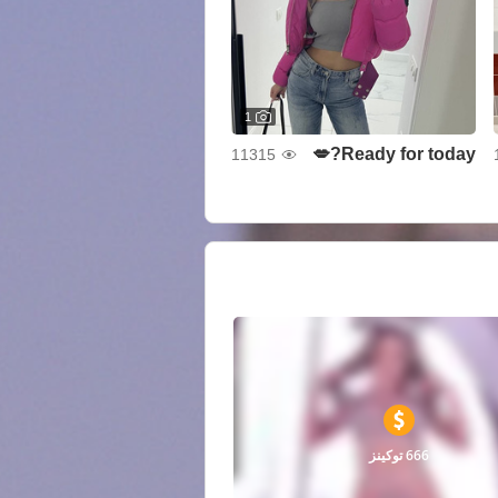
1
Ready for today?💋
11315
666 توكينز