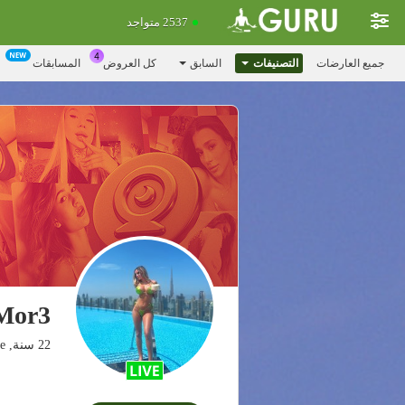
2537 متواجد
جميع العارضات
التصنيفات
السابق
كل العروض
المسابقات
Mor3
22 سنة, The land of desire💕