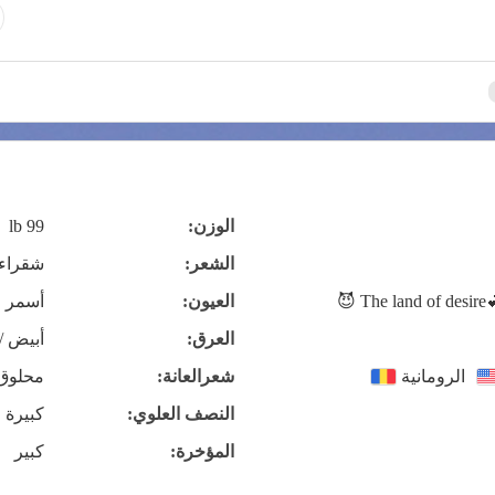
الوزن:
99 lb
الشعر:
شقراء
The land of desire💕,
العيون:
أسمر
العرق:
أبيض /
الرومانية
شعرالعانة:
محلوق
النصف العلوي:
كبيرة 
المؤخرة:
كبير